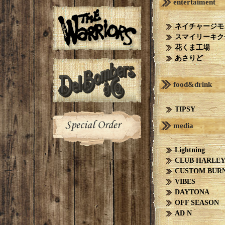
entertaiment
ネイチャージモ
スマイリーキク
花くま工場
あさりど
food&drink
TIPSY
media
Lightning
CLUB HARLE
CUSTOM BUR
VIBES
DAYTONA
OFF SEASON
AD N