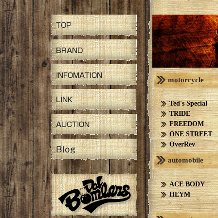
motorcycle
Ted's Special
TRIDE
FREEDOM
ONE STREET
OverRev
automobile
ACE BODY
HEYM